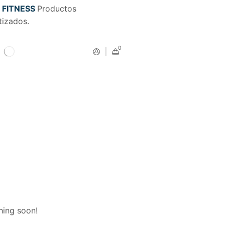
 FITNESS
Productos
tizados.
0
hing soon!